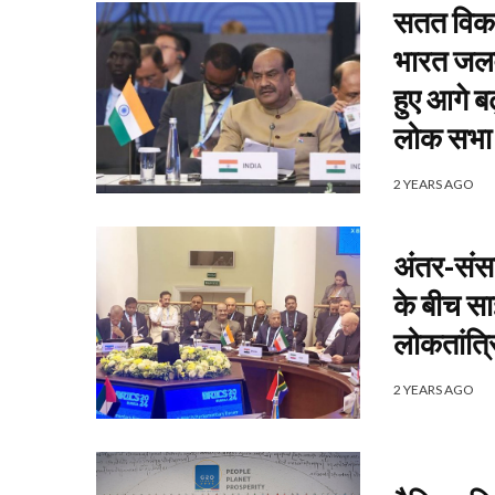
सतत विकास
भारत जलवाय
हुए आगे बढ
लोक सभा 
2 YEARS AGO
अंतर-संसद
के बीच स
लोकतांत्र
2 YEARS AGO