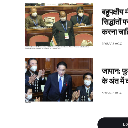
बहुपक्षीय
सिद्धांतो
करना चाह
5 YEARS AGO
जापान: फु
के अंत में 
5 YEARS AGO
L