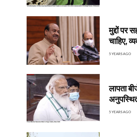
मुद्दों प
चाहिए, व्य
5 YEARS AGO
लापता बीज
अनुपस्थित
5 YEARS AGO