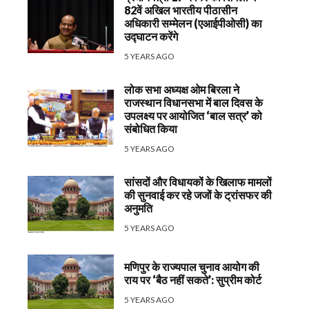
82वें अखिल भारतीय पीठासीन
अधिकारी सम्मेलन (एआईपीओसी) का
उद्घाटन करेंगे
5 YEARS AGO
लोक सभा अध्यक्ष ओम बिरला ने
राजस्थान विधानसभा में बाल दिवस के
उपलक्ष्य पर आयोजित ‘बाल सत्र’ को
संबोधित किया
5 YEARS AGO
सांसदों और विधायकों के खिलाफ मामलों
की सुनवाई कर रहे जजों के ट्रांसफर की
अनुमति
5 YEARS AGO
मणिपुर के राज्यपाल चुनाव आयोग की
राय पर ‘बैठ नहीं सकते’: सुप्रीम कोर्ट
5 YEARS AGO