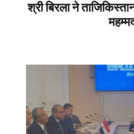
श्री बिरला ने ताजिकिस्त
महम्मद