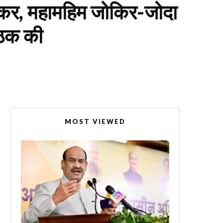
पीकर, महामहिम जोकिर-जोदा
बैठक की
MOST VIEWED