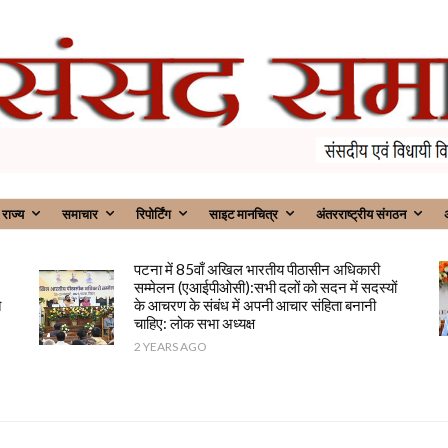
राज्य
समाचार
रिपोर्टिंग
साइट मानचित्र
अंतरराष्ट्रीय संगठन
अ
पटना में 85वाँ अखिल भारतीय पीठासीन अधिकारी
सम्मेलन (एआईपीओसी):सभी दलों को सदन में सदस्यों
त
के आचरण के संबंध में अपनी आचार संहिता बनानी
चाहिए: लोक सभा अध्यक्ष
2 YEARS AGO