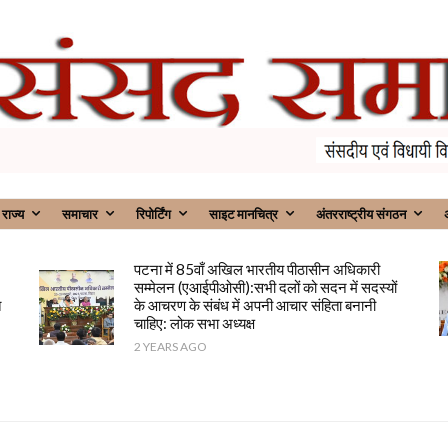
राज्य
समाचार
रिपोर्टिंग
साइट मानचित्र
अंतरराष्ट्रीय संगठन
अ
पटना में 85वाँ अखिल भारतीय पीठासीन अधिकारी
सम्मेलन (एआईपीओसी):सभी दलों को सदन में सदस्यों
त
के आचरण के संबंध में अपनी आचार संहिता बनानी
चाहिए: लोक सभा अध्यक्ष
2 YEARS AGO