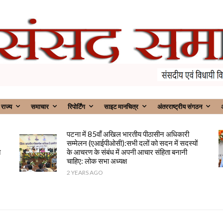
राज्य
समाचार
रिपोर्टिंग
साइट मानचित्र
अंतरराष्ट्रीय संगठन
अ
पटना में 85वाँ अखिल भारतीय पीठासीन अधिकारी
सम्मेलन (एआईपीओसी):सभी दलों को सदन में सदस्यों
त
के आचरण के संबंध में अपनी आचार संहिता बनानी
चाहिए: लोक सभा अध्यक्ष
2 YEARS AGO