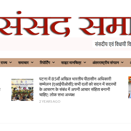
राज्य
समाचार
रिपोर्टिंग
साइट मानचित्र
अंतरराष्ट्रीय संगठन
अ
पटना में 85वाँ अखिल भारतीय पीठासीन अधिकारी
सम्मेलन (एआईपीओसी):सभी दलों को सदन में सदस्यों
त
के आचरण के संबंध में अपनी आचार संहिता बनानी
चाहिए: लोक सभा अध्यक्ष
2 YEARS AGO