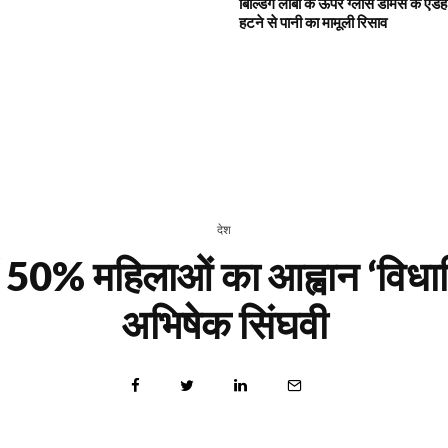
बिल्डिंग लॉबी के ऊपर ग्लास डोमस के एडहे
हटने से पानी का मामूली रिसाव
देश
ें 50% महिलाओं का आह्वान ‘विधा
अभिषेक सिंघवी